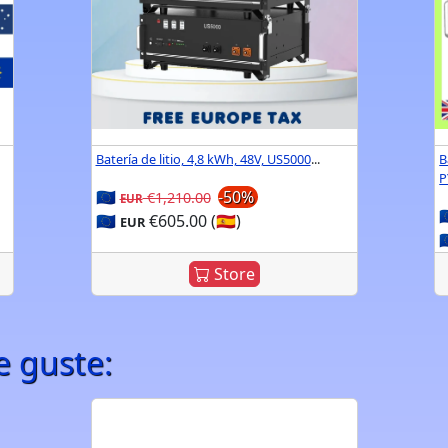
Batería de litio, 4,8 kWh, 48V, US5000
...
B
P
🇪🇺
-50%
€1,210.00
EUR

🇪🇺
€605.00 (🇪🇸)
EUR

Store
e guste: