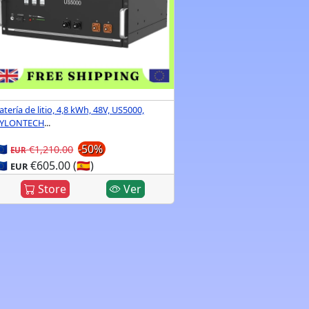
atería de litio, 4,8 kWh, 48V, US5000,
YLONTECH
...
🇺
-50%
€1,210.00
EUR
🇺
€605.00 (🇪🇸)
EUR
Store
Ver