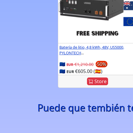
Batería de litio, 4,8 kWh, 48V, US5000,
PYLONTECH
...
🇪🇺
-50%
€1,210.00
EUR
🇪🇺
€605.00 (🇪🇸)
EUR
Store
Puede que tembién t