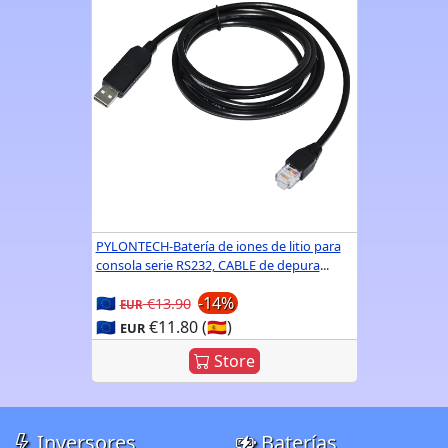
PYLONTECH-Batería de iones de litio para
consola serie RS232, CABLE de depura
...
🇪🇺
-14%
€13.90
EUR
🇪🇺
€11.80 (🇪🇸)
EUR
Store
Inversores
Baterías