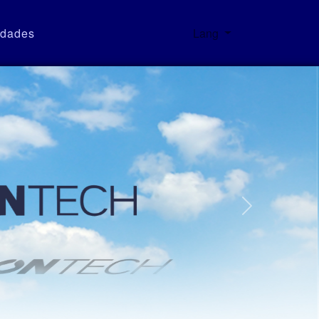
dades
Lang
Pylontech Portfolio ⚡