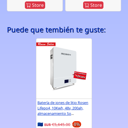
Store
Store
Puede que tembién te guste:
Batería de iones de litio Rosen
Lifepo4, 10Kwh, 48v, 200ah,
almacenamiento So
...
🇪🇺
-8%
€5,645.00
EUR