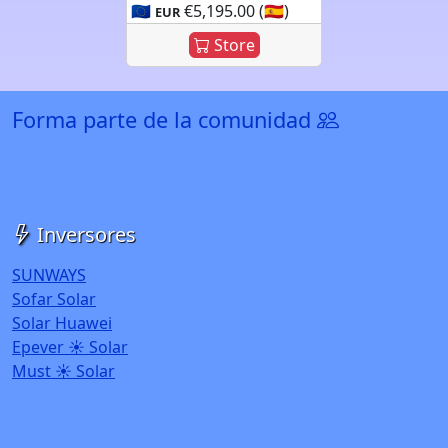
🇪🇺
€5,195.00 (🇪🇸)
EUR
Store
Forma parte de la comunidad
Inversores
SUNWAYS
Sofar Solar
Solar Huawei
Epever ☀️ Solar
Must ☀️ Solar