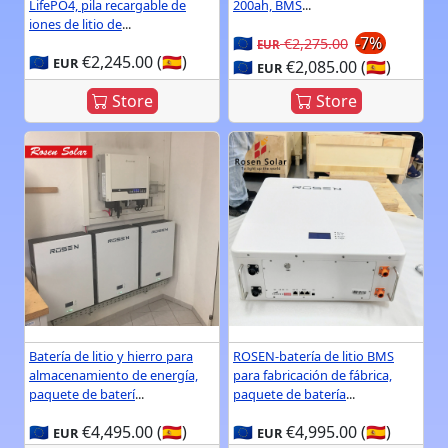
LifePO4, pila recargable de
200ah, BMS
...
iones de litio de
...
🇪🇺
-7%
€2,275.00
EUR
🇪🇺
€2,245.00 (🇪🇸)
EUR
🇪🇺
€2,085.00 (🇪🇸)
EUR
Store
Store
Batería de litio y hierro para
ROSEN-batería de litio BMS
almacenamiento de energía,
para fabricación de fábrica,
paquete de baterí
...
paquete de batería
...
🇪🇺
€4,495.00 (🇪🇸)
🇪🇺
€4,995.00 (🇪🇸)
EUR
EUR