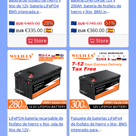
Batería de fosfato de hierro y
Batería LiFePO4 de 12V y
litio de 12V, batería LiFePO4
200Ah, batería de fosfato de
BMS integrada p
...
hierro y litio, BMS in
...
🇪🇺
-28%
🇪🇺
-51%
€465.00
€745.00
EUR
EUR
🇪🇺
€335.00 (🇪🇸)
🇪🇺
€360.00 (🇪🇸)
EUR
EUR
Store
Store
LiFePO4-batería recargable de
Paquete de baterías LiFePo4
fosfato de hierro y litio, pila de
de fosfato de hierro y litio, BMS
litio de 12V
...
integrado para
...