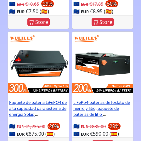
🇪🇺
-29%
🇪🇺
-50%
€10.65
€17.85
EUR
EUR
🇪🇺
€7.50 (🇪🇸)
🇪🇺
€8.95 (🇪🇸)
EUR
EUR
Store
Store
Paquete de batería LiFePO4 de
LiFePo4-baterías de fosfato de
alta capacidad para sistema de
hierro y litio, paquete de
energía Solar,
...
baterías de litio
...
🇪🇺
-20%
🇪🇺
-29%
€1,235.00
€835.00
EUR
EUR
🇪🇺
€875.00 (🇪🇸)
🇪🇺
€590.00 (🇪🇸)
EUR
EUR