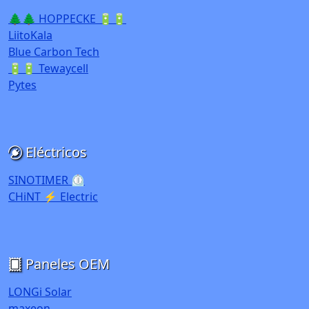
🌲🌲 HOPPECKE 🔋🔋
LiitoKala
Blue Carbon Tech
🔋🔋 Tewaycell
Pytes
Eléctricos
SINOTIMER ⏲️
CHiNT ⚡ Electric
Paneles OEM
LONGi Solar
maxeon