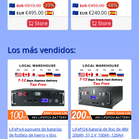
🇪🇺
-39%
🇪🇺
-48%
€815.00
€455.00
EUR
EUR
🇪🇺
€495.00 (🇪🇸)
🇪🇺
€240.00 (🇪🇸)
EUR
EUR
Store
Store
Los más vendidos:
LiFePo4-paquete de baterías
LiFePO4-batería de litio de 48V,
de fosfato de hierro y litio,
200Ah, 51,2 V, 100Ah, 120AH,