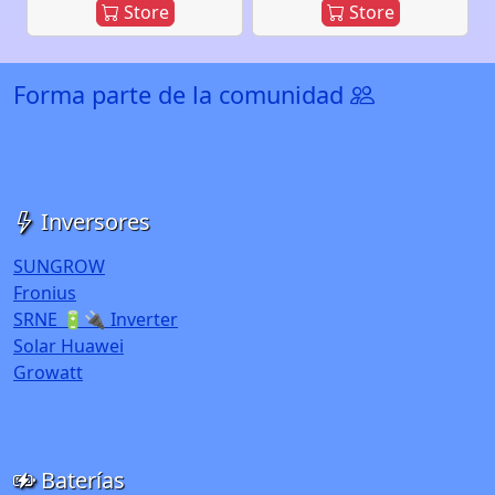
Store
Store
Forma parte de la comunidad
Inversores
SUNGROW
Fronius
SRNE 🔋🔌 Inverter
Solar Huawei
Growatt
Baterías