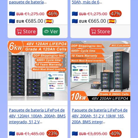
paquete de batería
...
50Ah, más de 6
...
🇪🇺
-46%
🇪🇺
-47%
€1,275.00
€1,275.00
EUR
EUR
🇪🇺
€685.00 (🇪🇸)
🇪🇺
€665.00 (🇪🇸)
EUR
EUR
Store
Ver
Store
Paquete de batería LiFePo4 de
Paquete de batería LiFePo4 de
48V, 120AH, 100Ah, 200Ah, BMS
48V, 200Ah, 51,2 V, 10kW, 16S,
integrado, 51,2 V
...
200A, BMS integr
...
🇪🇺
-23%
🇪🇺
-40%
€1,485.00
€3,895.00
EUR
EUR