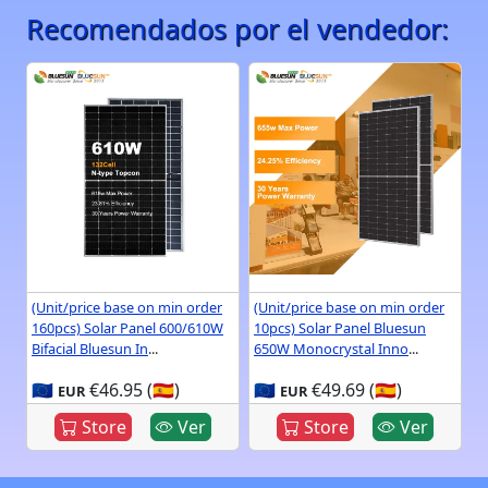
Recomendados por el vendedor:
(Unit/price base on min order
(Unit/price base on min order
160pcs) Solar Panel 600/610W
10pcs) Solar Panel Bluesun
Bifacial Bluesun In
...
650W Monocrystal Inno
...
🇪🇺
€46.95 (🇪🇸)
🇪🇺
€49.69 (🇪🇸)
EUR
EUR
Store
Ver
Store
Ver