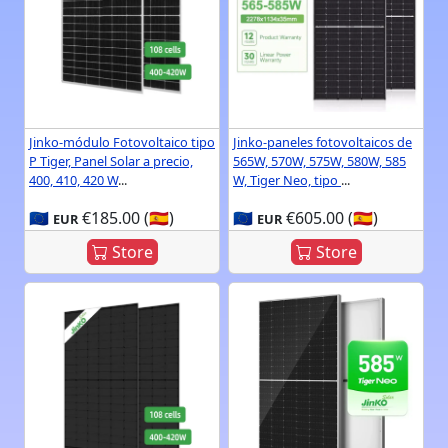
Jinko-módulo Fotovoltaico tipo
Jinko-paneles fotovoltaicos de
P Tiger, Panel Solar a precio,
565W, 570W, 575W, 580W, 585
400, 410, 420 W
...
W, Tiger Neo, tipo
...
🇪🇺
€185.00 (🇪🇸)
🇪🇺
€605.00 (🇪🇸)
EUR
EUR
Store
Store