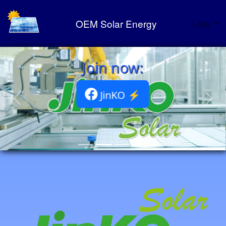
OEM Solar Energy
Lang
oin now:
JinKO ⚡