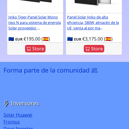
Jinko Tiger-Panel Solar Mono
Panel Solar Jinko de alta
tipo N para sistema de energía
eficiencia, 580W, almacén de la
Solar, proveedor
...
UE, venta al por ma
...
🇪🇺
€195.00 (🇪🇸)
🇪🇺
€3,175.00 (🇪🇸)
EUR
EUR
Store
Store
Forma parte de la comunidad
Inversores
Solar Huawei
Fronius
Deye Inverter