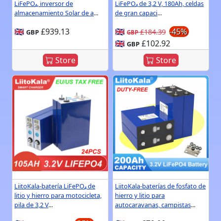
LiFePO₄, inversor de
LiFePO₄ de 3,2 V, 180Ah, celdas
almacenamiento Solar de a
...
de gran capaci
...
🇬🇧
£939.13
🇬🇧
-45%
£184.39
GBP
GBP
🇬🇧
£102.92
GBP
Store
Store
LiitoKala-batería LiFePO₄ de
LiitoKala-baterías de fosfato de
litio y hierro para motocicleta,
hierro y litio para
pila de 3,2 V
...
autocaravanas, campistas
...