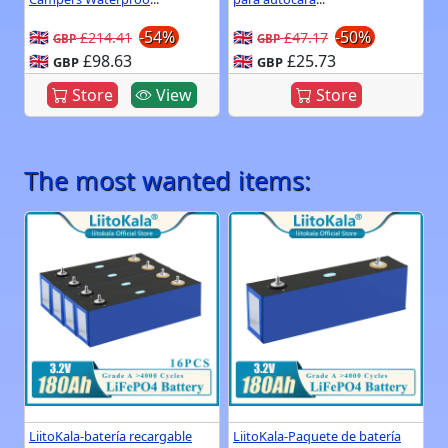
🇬🇧
-54%
🇬🇧
-50%
£214.41
£47.17
GBP
GBP
🇬🇧
£98.63
🇬🇧
£25.73
GBP
GBP
Store
View
Store
The most wanted items:
LiitoKala-batería recargable
LiitoKala-Paquete de batería