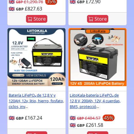
🇬🇧
-35%
🇬🇧
£72.90
£1,290.76
GBP
GBP
🇬🇧
£827.63
GBP
Store
Store
Batería LiFePO₄ de 12,8 V y
LiitoKala-batería LiFePO₄ de
120AH, 12v, litio, hierro, fosfato,
12,8 V, 200Ah, 12V, 4 cuerdas,
ciclos, inv
...
BMS, protecció
...
🇬🇧
£167.24
🇬🇧
-45%
£484.57
GBP
GBP
🇬🇧
£261.58
GBP