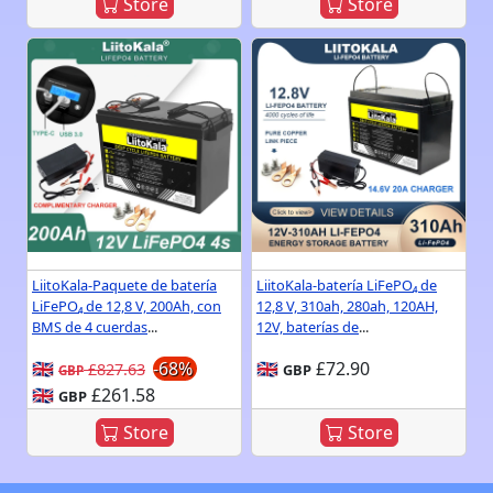
Store
Store
LiitoKala-Paquete de batería
LiitoKala-batería LiFePO₄ de
LiFePO₄ de 12,8 V, 200Ah, con
12,8 V, 310ah, 280ah, 120AH,
BMS de 4 cuerdas
...
12V, baterías de
...
🇬🇧
-68%
🇬🇧
£72.90
£827.63
GBP
GBP
🇬🇧
£261.58
GBP
Store
Store