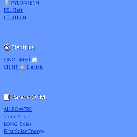
🔋 PYLONTECH
BSL Batt
LITHTECH
Electrics
SINOTIMER ⏲️
CHiNT ⚡ Electric
Panels OEM
ALLPOWERS
adani Solar
LONGi Solar
First Solar Energy