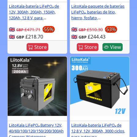
LiitoKala-batería LiFePO₄ de
LiitoKala-paquete de baterías
12V, 300Ah, 200Ah, 150Ah,
LiFePO₄, baterías de litio,
120Ah, 12,8 V, para
...
hierro, fosfato,
...
🇬🇧
-55%
🇬🇧
-53%
£471.71
£510.30
GBP
GBP
🇬🇧
£218.70
🇬🇧
£244.43
GBP
GBP
Store
Store
View
LiitoKala LiFePO₄ Battery 12V,
LiitoKala-batería LiFePO₄ de
40/60/100/120/150/200/300Ah
12,8 V, 12V, 300Ah, 3000 ciclos,
Campers Waterproo
...
para autocara
...