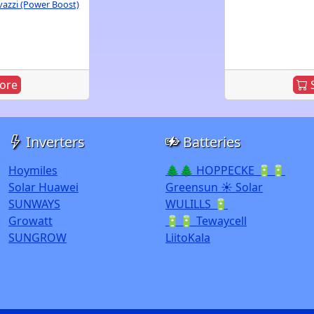
vazzi (Power Boost)
ore
S
Inverters
Batteries
Hoymiles
🌲🌲 HOPPECKE 🔋🔋
Solar Huawei
Greensun ☀️ Solar
SUNWAYS
WULILLS 🔋
Growatt
🔋🔋 Tewaycell
SUNGROW
LiitoKala