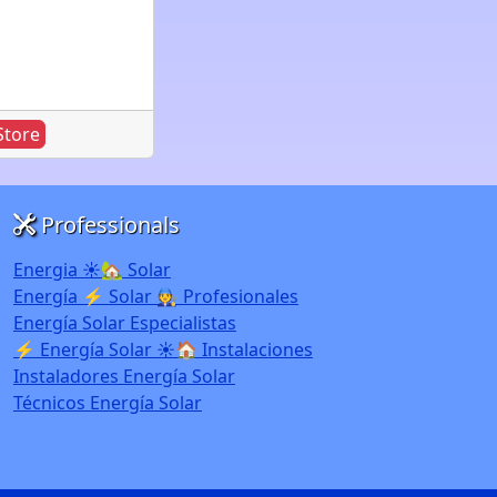
tore
Professionals
Energia ☀️🏡 Solar
Energía ⚡ Solar 🧑‍🔧 Profesionales
Energía Solar Especialistas
⚡ Energía Solar ☀️🏠 Instalaciones
Instaladores Energía Solar
Técnicos Energía Solar