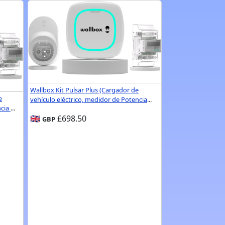
Wallbox Kit Pulsar Plus (Cargador de
e
vehículo eléctrico, medidor de Potencia
...
ncia
...
🇬🇧
£698.50
GBP