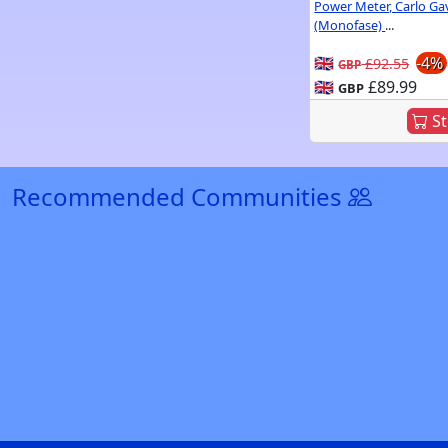
Power Meter, Carlo Ga
(Monofase)
...
🇬🇧
-4%
£92.55
GBP
🇬🇧
£89.99
GBP
St
Recommended Communities