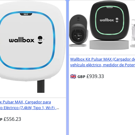
Wallbox Kit Pulsar MAX (Cargador d
vehículo eléctrico, medidor de Pote
🇬🇧
£939.33
GBP
x Pulsar MAX, Cargador para
o Eléctrico (7.4kW, Tipo 1, Wi-Fi,
...
£556.23
P