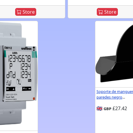
Store
Store
Soporte de manguer
paredes negro
...
🇬🇧
£27.42
GBP