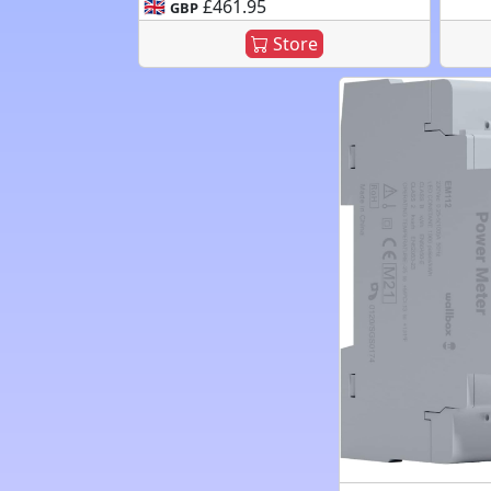
🇬🇧
£461.95
GBP
Store