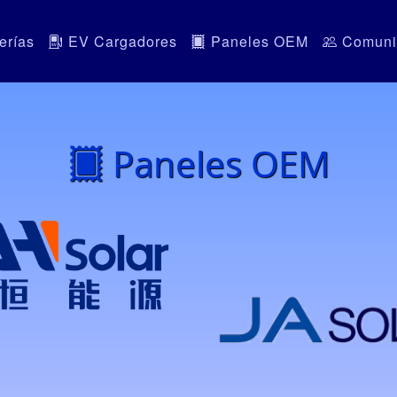
erías
EV Cargadores
Paneles OEM
Comuni
Paneles OEM