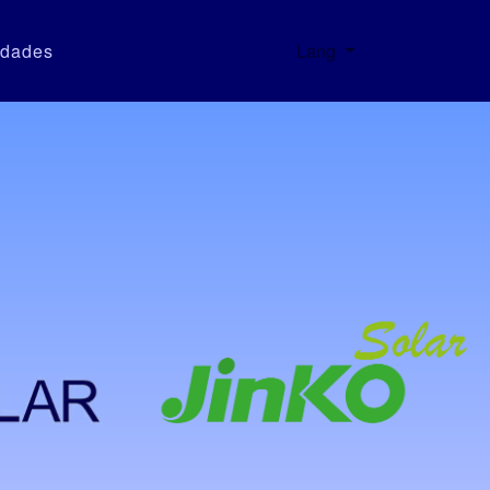
dades
Lang