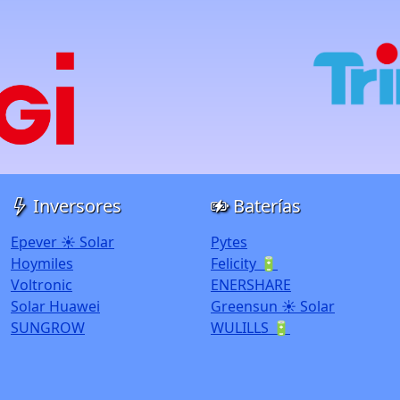
Inversores
Baterías
Epever ☀️ Solar
Pytes
Hoymiles
Felicity 🔋
Voltronic
ENERSHARE
Solar Huawei
Greensun ☀️ Solar
SUNGROW
WULILLS 🔋