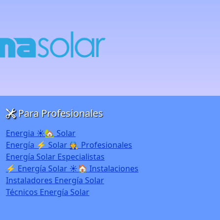
Para Profesionales
Energia ☀️🏡 Solar
Energía ⚡ Solar 🧑‍🔧 Profesionales
Energía Solar Especialistas
⚡ Energía Solar ☀️🏠 Instalaciones
Instaladores Energía Solar
Técnicos Energía Solar