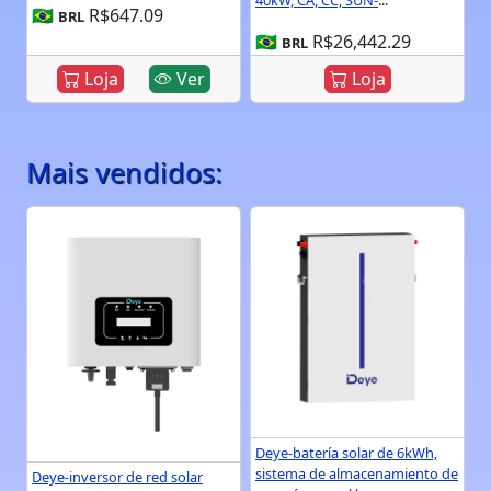
40kW, CA, CC, SUN-
...
🇧🇷
R$647.09
BRL
🇧🇷
R$26,442.29
BRL
Loja
Ver
Loja
Mais vendidos:
Deye-batería solar de 6kWh,
sistema de almacenamiento de
Deye-inversor de red solar