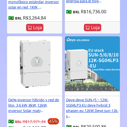
energía para el hog
...
monofásico estándar, inversor
solar en red, 1KW,
...
🇧🇷
R$16,736.00
BRL
🇧🇷
R$3,264.84
BRL
Loja
Loja
DeYe-inversor híbrido y red de
Deye-deye SUN-(5 ~ 12)K-
litio, 3,6 kW, 8kW, 12kW,
SG04LP3-EU deye hybrid 3
inversor Solar, matr
...
phasen eu 12kW Deye sun-12k-
s
...
🇧🇷
-45%
R$17,971.34
BRL
🇧🇷
R$20,500.86
BRL