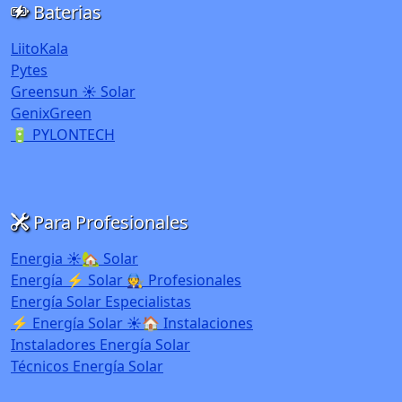
Baterias
LiitoKala
Pytes
Greensun ☀️ Solar
GenixGreen
🔋 PYLONTECH
Para Profesionales
Energia ☀️🏡 Solar
Energía ⚡ Solar 🧑‍🔧 Profesionales
Energía Solar Especialistas
⚡ Energía Solar ☀️🏠 Instalaciones
Instaladores Energía Solar
Técnicos Energía Solar