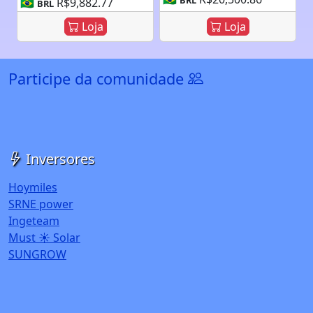
🇧🇷
R$9,882.77
BRL
Loja
Loja
Participe da comunidade
Inversores
Hoymiles
SRNE power
Ingeteam
Must ☀️ Solar
SUNGROW