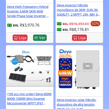
Deye-inversor híbrido
Deye High Frequency Hybrid
monofásico de 3KW, SUN-3K-
Inverter 3.6KW 5KW 6KW
SG04LP1, 2 MPPT, 24V, 48V, b
...
Single Phase Solar Inverter
...
🇧🇷
-50%
R$16,353.63
BRL
🇧🇷
R$3,970.76
BRL
🇧🇷
R$8,176.81
BRL
Loja
Ver
Loja
(100 pcs min order) Deye 600W
800W 1000W Mini Inverter
Deye-inversor solar híbrido,
Microinverter MPPT IP67
...
dispositivo de alta tensión,